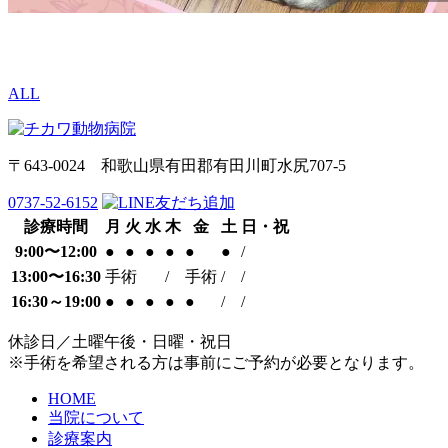
ALL
〒643-0024 和歌山県有田郡有田川町水尻707-5
0737-52-6152
診療時間
月
火
水
木
金
土
日・祝
9:00〜12:00
●
●
●
●
●
●
/
13:00〜16:30
手術
/
手術
/
/
16:30～19:00
●
●
●
●
●
/
/
休診日／土曜午後・日曜・祝日
※手術を希望される方は事前にご予約が必要となります。
HOME
当院について
診療案内